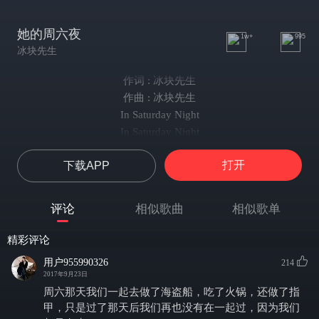
她的周六夜
1w+
995
冰块先生
作词 : 冰块先生
作曲 : 冰块先生
In Saturday Night
In Saturday Night
Here we go
打开
下载APP
我牵过她的手
原本的自我逻辑都被她牵着走
她笑有魔法
评论
相似歌曲
相似歌单
就像黄金烈酒
让你醉倒晕眩后没有借口
精彩评论
她 香水像猎物
用户955990326
214
让你跟着走
2017年9月23日
能让所有男人
周六那天我们一起去做了海盗船，吃了火锅，还做了指
变成真的狗
甲，只是过了那天后我们再也没有在一起过，因为我们