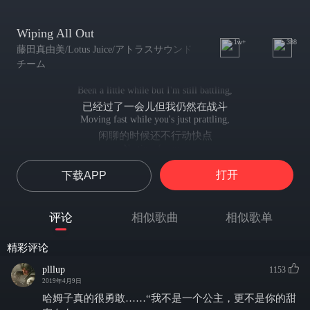
Wiping All Out
1w+
388
藤田真由美/Lotus Juice/アトラスサウンド
チーム
Been a little while but I'm still battling,
已经过了一会儿但我仍然在战斗
Moving fast while you's just prattling,
闲聊的时候还不行动快点
No time for me,
别把时间花在我身上
打开
下载APP
No tangling,
更不要困惑
Hit you in the spot with no angle and,
评论
相似歌曲
相似歌单
不用什么诡计就能在这里打击你
I'm not a princess,
精彩评论
我可不是公主
(A lot of anger in it),
plllup
1153
（因为充满了太多愤怒）
2019年4月9日
Not a cutie girlfriend,oh no,
哈姆子真的很勇敢……“我不是一个公主，更不是你的甜
当然更不是一个甜蜜的女友