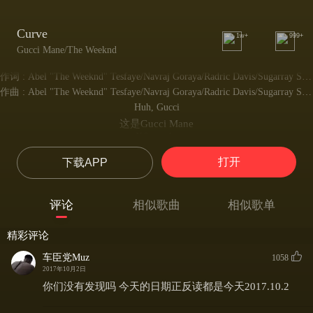
Curve
1w+
999+
Gucci Mane/The Weeknd
作词 : Abel "The Weeknd" Tesfaye/Navraj Goraya/Radric Davis/Sugarray Sug Henry
作曲 : Abel "The Weeknd" Tesfaye/Navraj Goraya/Radric Davis/Sugarray Sug Henry
Huh, Gucci
这是Gucci Mane
XO (yeah)
The Weeknd
打开
下载APP
1-0 (yeah)
1017
1-7 (yeah)
评论
相似歌曲
相似歌单
出品
Brrr! Brrr! Go!
精彩评论
The kid back on the whiskey
喝着顶级的威士忌
车臣党Muz
1058
Virginia Black got me tipsy
2017年10月2日
Virgina Black（The Weeknd和Drake共同代言品牌）让我微醺
你们没有发现吗 今天的日期正反读都是今天2017.10.2
I'm in L.A. like I'm Nipsey