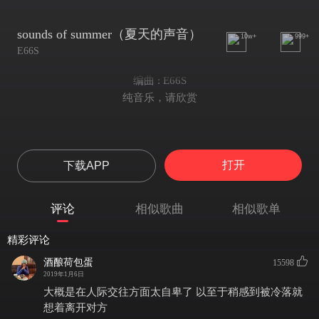
sounds of summer（夏天的声音）
10w+
999+
E66S
编曲 : E66S
纯音乐，请欣赏
打开
下载APP
评论
相似歌曲
相似歌单
精彩评论
酒酿荷包蛋
15598
2019年1月6日
大概是在人际交往方面太自卑了 以至于稍感到被冷落就
想着离开对方