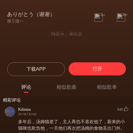
ありがとう（谢谢）
1w+
897
勝又隆一
纯音乐，请欣赏
打开
下载APP
评论
相似歌曲
相似歌单
精彩评论
Kdnsna
949
2017年7月10日
多年后，汤姆猫老了，主人再也不喜欢他了，新来的小
猫咪也欺负他，一天他们再次把汤姆的食物丢出门外。