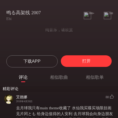
鸣る高架线 2007
999+
168
Ebi
纯音乐，请欣赏
打开
下载APP
评论
相似歌曲
相似歌单
精彩评论
艾德娜
88
2018年4月26日
去月球我只有main theme收藏了 水仙我买碟买场限挂画
见片冈とも 给身边值得的人安利 去月球我会向身边朋友