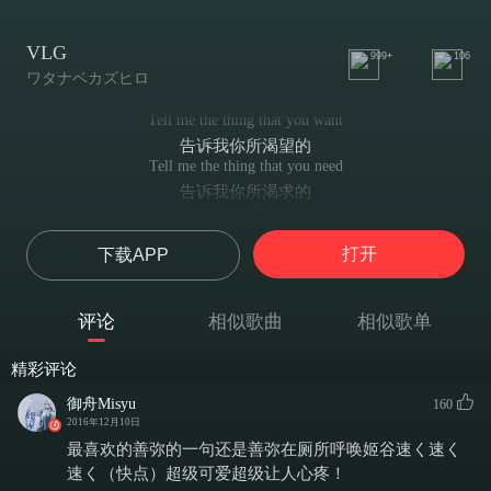
VLG
999+
106
ワタナベカズヒロ
Tell me the thing that you want
告诉我你所渴望的
Tell me the thing that you need
告诉我你所渴求的
I'll have it all for you
我都会为你夺取
打开
下载APP
You know that you are the one
你可知道你是我的唯一
You know we both are in need
评论
相似歌曲
相似歌单
你可知道我们互相需要
Give me the thing that I want
精彩评论
给予我所渴望的吧
All I want, I want to be your God
御舟Misyu
160
我所渴望的, 是成为你心中的神
2016年12月10日
All I want from you, pathetic soul
最喜欢的善弥的一句还是善弥在厕所呼唤姬谷速く速く
我想要你, 那可悲的灵魂
速く（快点）超级可爱超级让人心疼！
Oh the only thing I want is your love