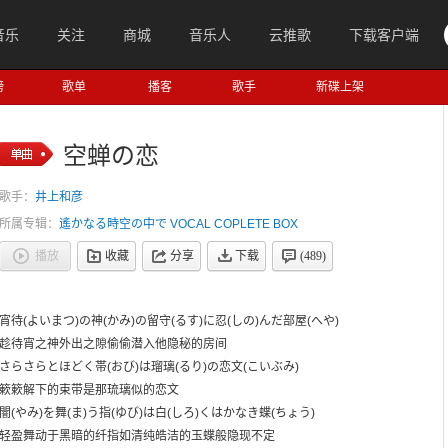
音乐
关注
商城
音乐人
云推歌
下载客户端
榜
歌单
播客
歌手
新碟上架