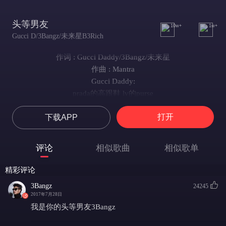
头等男友
10w+
1w+
Gucci D/3Bangz/未来星B3Rich
作词 : Gucci Daddy/3Bangz/未来星
作曲 : Mantra
Gucci Daddy:
prada的高跟鞋 lv的purse
搭配你的美丽是上帝的curse
打开
下载APP
你是我的副歌 我是你的verse
治愈我的自大 你是我的nurse
我心跳加速砰砰 就快要跳出来
评论
相似歌曲
相似歌单
我内心建议行动 不要等到离开
我想跟你一起入睡 更想跟你一起醒来
精彩评论
跟你发生很多故事在我脑海记载
3Bangz
24245
这感觉太突然太突然太突然
2017年7月28日
来不及反抗
我是你的头等男友3Bangz
你应该痛快点痛快点痛快点