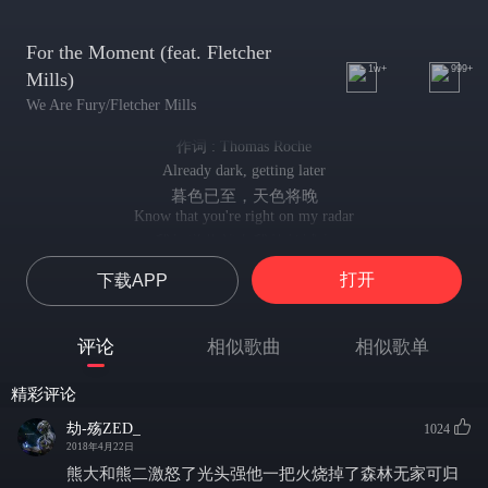
For the Moment (feat. Fletcher
1w+
999+
Mills)
We Are Fury/Fletcher Mills
作词 : Thomas Roche
Already dark, getting later
暮色已至，天色将晚
Know that you're right on my radar
我知道你就在我的领域中
Didn't know ya
打开
下载APP
但我不知道你是谁
The way I should
不知道我该怎么做
评论
相似歌曲
相似歌单
It's not my time or my place now
时间和地点都已不再是我的主场
精彩评论
I'm just hoping for a way out
我只是希望找寻一条出路
劫-殇ZED_
1024
It's getting closer
2018年4月22日
他愈来愈接近
熊大和熊二激怒了光头强他一把火烧掉了森林无家可归