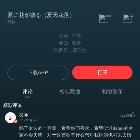
夏に花が散る（夏天花落）
10w+
1w+
羽肿
作词 : 羽肿
作曲 : 羽肿
纯音乐，请欣赏
打开
下载APP
评论
相似歌曲
相似歌单
精彩评论
羽肿
32239
2017年7月14日
鸽了太久的一首🌸，希望你们喜欢，希望听过demo的大
家不会失望。对于这首歌有什么想对我说的也可以去留