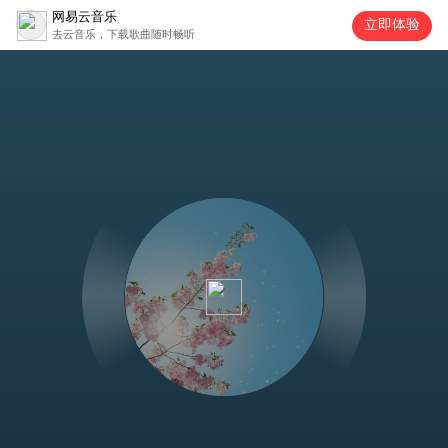
网易云音乐
立即体验
去云音乐，下载歌曲随时畅听