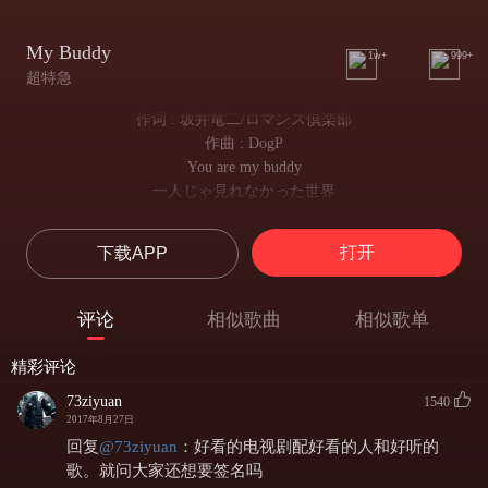
My Buddy
1w+
999+
超特急
作词 : 坂井竜二/ロマンス倶楽部
作曲 : DogP
You are my buddy
一人じゃ見れなかった世界
一个人无法看到的世界
僕らしか見れない未来
打开
下载APP
只有我们才能看到的未来
イロトリドリ光るいのちの瞬き
感受着这五颜六色
评论
相似歌曲
相似歌单
感じながら
生命的转瞬即逝
精彩评论
この地球には無数のストーリー
在这个星球上存在着无数个故事
73ziyuan
1540
いきものたちの声に
2017年8月27日
侧耳倾听
回复
@
73ziyuan
：
好看的电视剧配好看的人和好听的
耳をすませば
歌。就问大家还想要签名吗