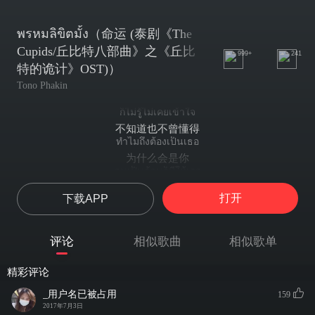
พรหมลิขิตมั้ง（命运 (泰剧《The
Cupids/丘比特八部曲》之《丘比
999+
241
特的诡计》OST)）
Tono Phakin
ก็ไม่รู้ไม่เคยเข้าใจ
不知道也不曾懂得
ทำไมถึงต้องเป็นเธอ
为什么会是你
คนเป็นล้านก็มีให้เจอ
遇见过的人数不胜数
打开
下载APP
ก็เผลอคิดถึงเธออยู่ดี
却在不经意间想起你
ควบคุมยังไงก็เอาไม่อยู่
评论
相似歌曲
相似歌单
无法控制自己的心
หัวใจเจ้าชู้แต่คนนี้
精彩评论
我的心想要与你相守
มันคงเป็นพรหมลิขิตมั้ง
_用户名已被占用
159
这可能是命运吧
2017年7月3日