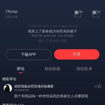
Olymp
808
132
LIA LIA
I wore this dress I just bought for you
我穿上了那条我为你而买的裙子
With the green hat, you thought
戴上了绿色的小帽
You thought was cool
你一定会觉得我看上去酷酷的吧
打开
下载APP
I wore this dress I just bought for you
我拉紧了裙子背后的拉链
With the green hat, you thought
评论
相似歌曲
相似歌单
对着镜子扭头 看着帽子滑落下肩膀
You thought was cool
精彩评论
你过去一定会对我拍手称赞
This night summer was in the air
就把我偷走吧浪漫的收藏家
17
今夜的空气弥留着夏风的最后一缕痕迹
2021年8月29日
Gin tonic shot our hearts hearts
那个和我品味一样奇怪该死的美丽女人在哪里呢
我任凭杜松子酒的猛烈击穿我的心窝
This night summer was in the air