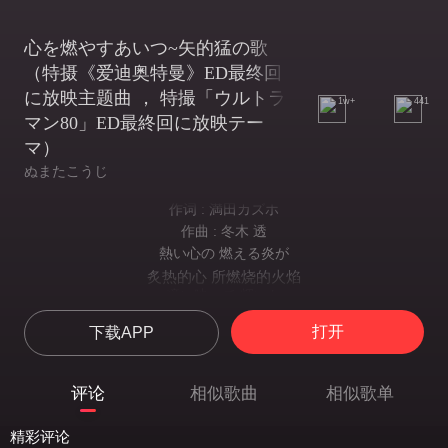
心を燃やすあいつ~矢的猛の歌
（特摄《爱迪奥特曼》ED最终回
に放映主题曲 ， 特撮「ウルトラ
1w+
441
マン80」ED最終回に放映テー
マ）
ぬまたこうじ
作词 : 満田カズホ
作曲 : 冬木 透
熱い心の 燃える炎が
炙热的心 所燃烧的火焰
瞳に映って 輝いた
在眼瞳中映照着 闪耀着光辉
打开
下载APP
自分が走る 道を馳け
在自己的道路上展翅飞翔
空に向かって 呼んでいる
评论
相似歌曲
相似歌单
朝着那天空 高声呐喊
遠い星から 来た あいつ
精彩评论
从遥远星球而来的那一位