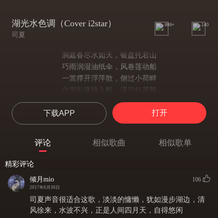
湖光水色调（Cover i2star）
999+
140
司夏
洞庭春尽水如天，银盘托君山
巧雨润湿油纸伞，风卷莲动船
一篙撑开浮萍散，侧过小荷畔
白帘乱珠跳入船，满目红菱颤
千倾湖水碧映天，山色风月倦
打开
下载APP
波光潋滟晴方好斜雨又撒落
哦卷不起的珠帘
把酒临风岳阳楼水天一色间，湘妃竹上斑阑干
评论
相似歌曲
相似歌单
龙女泪珠涟托信悔姻缘，戏台上正唱柳毅传
戏台上正唱柳毅
精彩评论
微闻兰芷动芳馨，素茶巧含烟
倾月mio
106
遍山云雾收一盏，华水香拢岸
2017年6月30日
满壶银针蕴杏色，浮沉旗枪展
司夏声音很适合这歌，淡淡的慵懒，犹如漫步湖边，清
说书讲到三国乱，醒木拍下卷
风徐来，水波不兴，正是人间四月天，自得悠闲