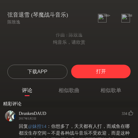
弦音退雪 (琴魔战斗音乐)
999+
268
陈致逸
作曲 : 陈致逸
纯音乐，请欣赏
打开
下载APP
评论
相似歌曲
相似歌单
精彩评论
DrunkenDAUD
334
2017年5月2日
回复
@
妹控14
：
你想多了，天天都有人打，而咸鱼在哪
都没生存空间～不是各种战斗音乐不受欢迎，而是这种