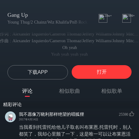
Gang Up
10w+
999+
Young Thug/2 Chainz/Wiz Khalifa/PnB Rock
作词 : Alexander Izquierdo/Cameron Thomaz/Jeffery Williams/Johnny Mitchell/Mike Molina/Nelson Kyle/Rakim Allen/Tauheed Epps/Vincent Watson
作曲 : Alexander Izquierdo/Cameron Thomaz/Jeffery Williams/Johnny Mitchell/Mike Molina/Nelson Kyle/Rakim Allen/Tauheed Epps/Vincent Watson
Oh yeah
Yeah yeah yeah yeah
I'm with the gang gang gang and we 'bout to go up
我跟着原班人马联袂将至，咱们准备卷土重来
打开
下载APP
Switching lanes it's a thang every time we show up
变道超车，我们每次现身狂飙你都无法阻挡
You a lame lame lame and you so below us
评论
相似歌曲
相似歌单
你这残疾，窝囊，废物，怎与我们相比
Bet your hoe she know us
精彩评论
打赌连你女人都认得我们
'Cause you know we blowed up
我不愿像万晓利那样绝望的唱狐狸
25590
2017年4月14日
因为你清楚我们名声大噪
We stay down
当我看到托雷托给他儿子取名叫布莱恩.托雷托时，别人
我们保持低调
都笑了，我却心里颤了一下，这是唯一可以让布莱恩活