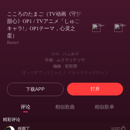
こころのたまご（TV动画《守护
甜心》OP1 / TVアニメ「しゅご
10w+
999+
キャラ!」OP1テーマ，心灵之
蛋）
Buono!
作词 : 川上夏季
作曲 : ムラマツテツヤ
编曲 : 安部潤
ほっぷすてっぷじゃんぷ ドルゥドロゥドロゥン
蹦 蹦 蹦 咚 咚 咚
ちっぷしろっぷほいーぷ いっぱいあるもん
打开
下载APP
甜蜜 甜蜜 甜蜜 拥有好多
ほっぽすてっぷじゃんぷ ドルゥドロゥドロゥン
蹦 蹦 蹦 咚 咚 咚
评论
相似歌曲
相似歌单
ちっぷしろっぷほいーぷ ナリタイアタシ
甜蜜 甜蜜 甜蜜 理想中的自己
精彩评论
クールで強くてカッコいい
又酷又帅又有型
很圆丁
11257