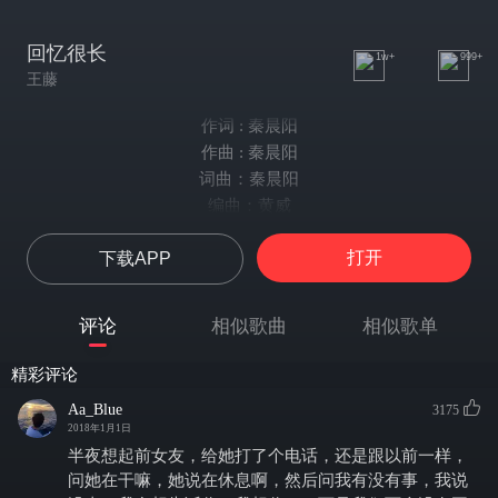
回忆很长
1w+
999+
王藤
作词 : 秦晨阳
作曲 : 秦晨阳
词曲：秦晨阳
编曲：黄威
后期：miso
打开
下载APP
我一个人
度过漫长的时光
让我再把你想象
评论
相似歌曲
相似歌单
如果有一天
我能把你遗忘
精彩评论
我会向回忆投降
Aa_Blue
3175
我一个人
2018年1月1日
度过漫长的时光
半夜想起前女友，给她打了个电话，还是跟以前一样，
你早已不在我身旁
问她在干嘛，她说在休息啊，然后问我有没有事，我说