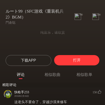
ルート99（SFC游戏《重装机兵
790
166
2》BGM）
門倉聡
纯音乐，请欣赏
打开
下载APP
评论
相似歌曲
相似歌单
精彩评论
快枪手233
150
2016年2月16日
这老头不要命了，穿越沙漠来修车