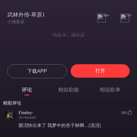
武林外传-草原1
999+
799
小旭音乐
纯音乐，请欣赏
打开
下载APP
评论
相似歌曲
相似歌单
精彩评论
Finnley-
390
2017年6月8日
眼泪快出来了 我梦中的杏子林啊…[流泪]