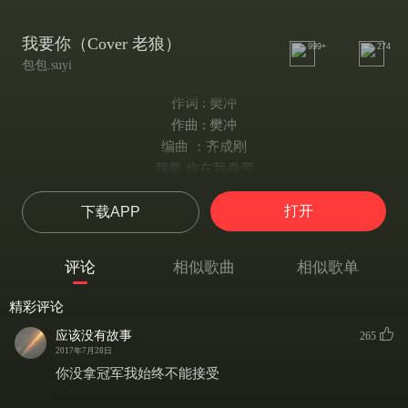
我要你（Cover 老狼）
999+
274
包包.suyi
作词 : 樊冲
作曲 : 樊冲
编曲 ：齐成刚
我要 你在我身旁
我要看着你梳妆
打开
下载APP
这夜的风儿吹
吹得心痒痒 我的姑娘
我在他乡 望着月亮
评论
相似歌曲
相似歌单
送你 美丽的衣裳
看你 对镜贴花黄
精彩评论
这夜色太紧张
应该没有故事
265
时间太漫长 我的姑娘
2017年7月28日
你在何方 眼看天亮
你没拿冠军我始终不能接受
都怪这夜色 撩人的疯狂