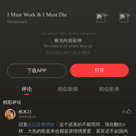
I Must Work & I Must Die
999+
160
Horsebeach
The silver lines stretch on ahead
银光向前延伸
No control of where they go
无法感知他们会去哪里
I catch a glimpse of whats beyond the trees
我捕捉到树林之后的一抹视线
打开
下载APP
All these people staring back at me
所有的人都回望着我
When you're lost like me
评论
相似歌曲
相似歌单
当你像我一样迷失自我
No way to run
精彩评论
连逃离现实都没有方向
Stuck In a job
棺木23
25
被工作困在孤岛
2018年3月5日
You must stop and think there are better things outside
回复
@
已注销空白
：
这个还真的不能苟同，现在翻出b
一定要停下来仔细想一想 孤岛之外还有更美好的事情
榜，大热的歌基本也都是讲情情爱爱，甚至还不如国内
I waste my time like I'm supposed to do