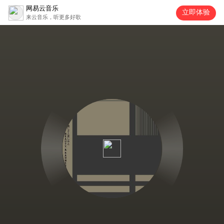
网易云音乐
立即体验
来云音乐，听更多好歌