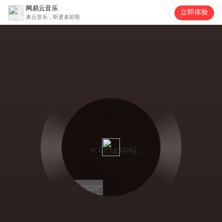
网易云音乐
立即体验
来云音乐，听更多好歌