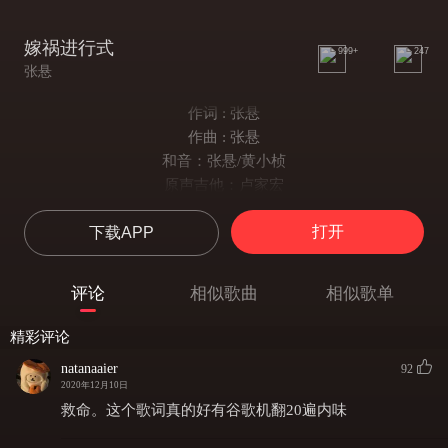
嫁祸进行式
999+
247
张悬
作词 : 张悬
作曲 : 张悬
和音：张悬/黄小桢
原声吉他：卢家宏
电吉他：张悬
打开
下载APP
贝斯：罗伟纶（水獭）
鼓：任柏璋
Drum Beats & Percussions: Julian Beeston
评论
相似歌曲
相似歌单
Clapping: Deserts/林维轩Cent/黄小桢Berry/詹子仪Renee
开始于大家觉得自己好脏
精彩评论
一扯上洁身自爱，就得先脱下你
natanaaier
92
搭配好的伪装；这开场布置就下得漂亮
2020年12月10日
有机会 没天份 肯用心就 不至于怯场
救命。这个歌词真的好有谷歌机翻20遍内味
恕不赊欠请买账