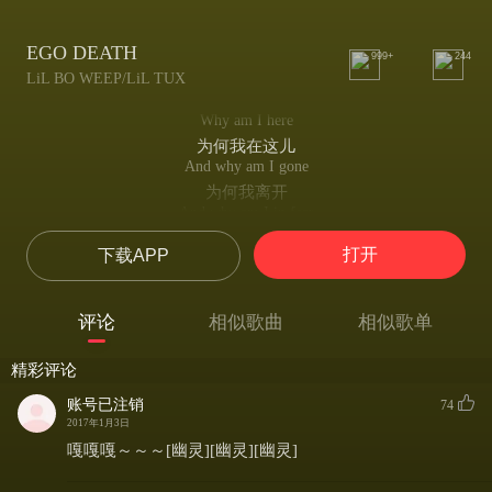
EGO DEATH
999+
244
LiL BO WEEP/LiL TUX
Why am I here
为何我在这儿
And why am I gone
为何我离开
And why am I in fear
为何我深陷恐惧之中
打开
下载APP
And why am I torn...
为何我饱受折磨
From me from you from all I knew
评论
相似歌曲
相似歌单
因为自己因为你因为我所了解的那些
From this from that from things I had
精彩评论
被所有事情牵绊着
And I just want to run away
账号已注销
74
我只想逃离
2017年1月3日
And I just want a place to stay
嘎嘎嘎～～～[幽灵][幽灵][幽灵]
找个地方好生歇着
Why am I here