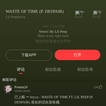
WASTE OF TIME (P. DESPAIR)
999+
328
Lil Peep/brycę
Verse 1: Lil Peep
Verse1 By LIl Peep
Blunt in my right hand
我把钝器紧握在右手间
Hand cup in my left
我的左边有个手杯
打开
下载APP
My gun on the night stand
我的枪在我的床头
While we ducking the feds
评论
相似歌曲
相似歌单
每当我们躲避外面的联邦调查局的时候
Where did the time go?
精彩评论
总是把时间忘得一干二净
Can't nobody waste time like me (Waste time like me...)
Protein24
124
没人像我一样浪费着宝贵的时间
2016年12月30日
Where did my mind go?
已上船 ✑ brycę - WASTE OF TIME FT. LIL PEEP (P.
我已陷入七情六欲之外
DESPAIR) 喜欢的话欢迎收藏.
Did somebody call me lime-lite peep (Peep..Peep..)