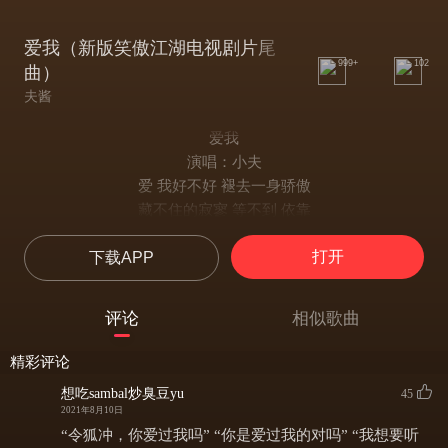
爱我（新版笑傲江湖电视剧片尾
999+
102
曲）
夫酱
爱我
演唱：小夫
爱 我好不好 褪去一身骄傲
藏不住的寂寥 等不到 依靠
江湖浪滔滔 风雨太飘摇
打开
下载APP
贪着你的笑 忘了痛的 味道
像一团火在烧 怎么可以忘掉
无尽的烦恼 淹没在你怀抱
评论
相似歌曲
十指紧扣缠绕 在月光下奔跑
什么都不想要 你爱我就好
精彩评论
爱我好不好 褪去一身骄傲
想吃sambal炒臭豆yu
45
藏不住的寂寥 等不到 依靠
2021年8月10日
江湖浪滔滔 风雨太飘摇
“令狐冲，你爱过我吗” “你是爱过我的对吗” “我想要听