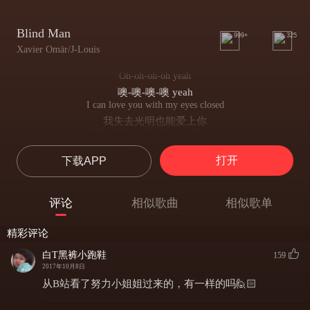
Blind Man
999+
325
Xavier Omär/J-Louis
Oh-oh-oh-oh yeah
噢-噢-噢-噢 yeah
I can love you with my eyes closed
我失去光明也能爱上你
I don't lose sight of your beauty
我不会看不见你的美
打开
下载APP
'Cos your heart is fine gold baby
因为你的心是纯金的 宝贝
Imma take my time with your mind
评论
相似歌曲
相似歌单
我把我的时间都花在想你上
Your ambition won't leave me alone
精彩评论
你的抱负让我不再孤单
Tell me 'bout your dreams, tell me everything
白T黑裤小跑鞋
159
告诉我你的梦想，告诉我所有
2017年10月8日
Don't nobody care about your heart like I do
从B站看了努力小姐姐过来的，有一样的吗🙋🏻
没有人像我这样关心你的心之所想
Girl I'm down for you just the way that you're down for me