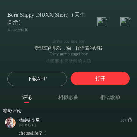
Born Slippy .NUXX(Short)（天生
1w+
404
圆滑）
Underworld
Drive boy dog boy
爱驾车的男孩，狗一样活着的男孩
Dirty numb angel boy
肮脏麻木天使般的男孩
In the doorway boy
她就在门口，伙计
打开
下载APP
She was a lipstick boy
她曾是个涂着唇膏的假小子
She was a beautiful boy
评论
相似歌曲
相似歌单
是个美丽的小子
And tears boy
精彩评论
也是个爱流泪的小子
And all in your inner space boy
牯岭街少男
367
这一切都藏在你的内心深处，伙计
2023年3月4日
You had
chooselife？！