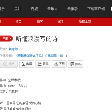
音乐
关注
商城
音乐人
云推歌
下载客户端
榜
歌单
播客
歌手
新碟上架