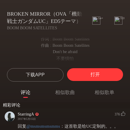
BROKEN MIRROR（OVA「機動
1w+
310
戦士ガンダムUC」ED5テーマ）
BOOM BOOM SATELLITES
作词 : Boom Boom Satellites
作曲 : Boom Boom Satellites
Don't be afraid
不要惧怕
No one can tear us apart
没有人能将你我拆散
打开
下载APP
A look around
只要环顾四周
You'll never feel alone
评论
相似歌曲
相似歌单
你便永远不会感到孤独
You're my twin
精彩评论
你是我的双子星
We never come to terms forever
StarringA
376
我们却从未志同道合过
2017年5月15日
Who's gonna take you home
回复
@
msmsmsmsmms
：
这首歌是给UC定制的。。。