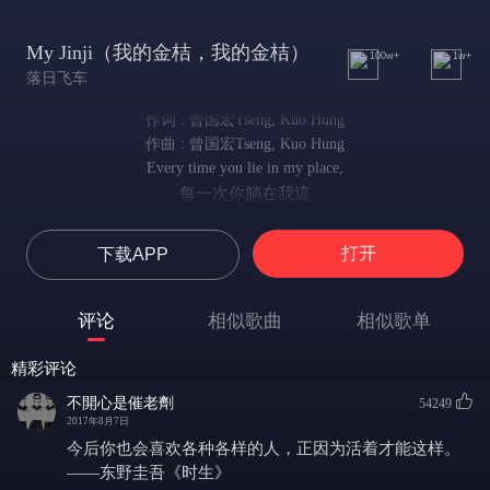
My Jinji（我的金桔，我的金桔）
100w+
1w+
落日飞车
作词 : 曾国宏Tseng, Kuo Hung
作曲 : 曾国宏Tseng, Kuo Hung
Every time you lie in my place,
每一次你躺在我這
I do wanna say it to you my babe,
我都想跟你說寶貝
打开
下载APP
I won’t be too late.
我不會太遲
My jinji don’t you cry,
评论
相似歌曲
相似歌单
我的金桔別哭
This world out of time.
精彩评论
在這時間無法衡量的世界
Old time out of mind.
不開心是催老劑
54249
古老的時光早已超越我們的心靈。
2017年8月7日
My jinji please don’t cry,
今后你也会喜欢各种各样的人，正因为活着才能这样。
我的金桔別哭
——东野圭吾《时生》
in this world out of time.