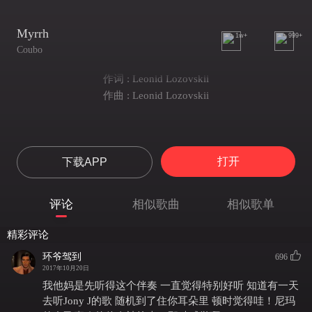
Myrrh
1w+
999+
Coubo
作词 : Leonid Lozovskii
作曲 : Leonid Lozovskii
打开
下载APP
评论
相似歌曲
相似歌单
精彩评论
环爷驾到
696
2017年10月20日
我他妈是先听得这个伴奏 一直觉得特别好听 知道有一天
去听Jony J的歌 随机到了住你耳朵里 顿时觉得哇！尼玛