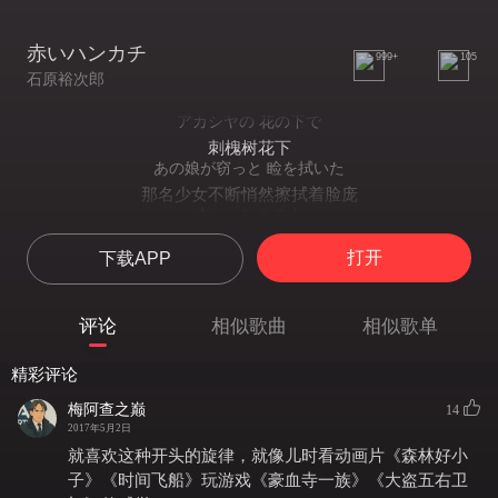
赤いハンカチ
999+
105
石原裕次郎
アカシヤの 花の下で
刺槐树花下
あの娘が窃っと 睑を拭いた
那名少女不断悄然擦拭着脸庞
赤いハンカチよ
红手绢啊
打开
下载APP
怨みに濡れた 目がしらに
即便双眼已在幽怨中濡湿
それでも泪は こぼれて落ちた
评论
相似歌曲
相似歌单
泪水亦如泉涌
北国の 春も逝く日
精彩评论
即便在北国之春行将逝去的日子
俺たちだけが しょんぼり见てた
梅阿查之巅
14
你我二人亦愁眉难消
2017年5月2日
远い浮云よ
就喜欢这种开头的旋律，就像儿时看动画片《森林好小
那遥远天边的浮云啊
子》《时间飞船》玩游戏《豪血寺一族》《大盗五右卫
死ぬ気になれば ふたりとも