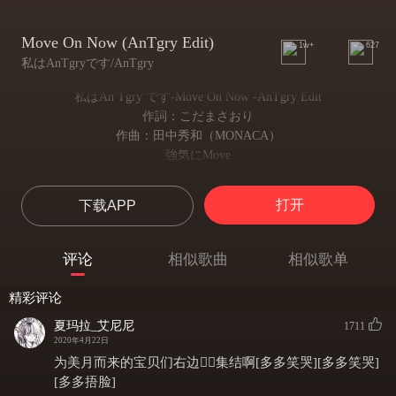
Move On Now (AnTgry Edit)
1w+
627
私はAn​Tgryです/AnTgry
私はAn ​Tgry です-Move On Now -AnTgry Edit
作詞：こだまさおり
作曲：田中秀和（MONACA）
強気にMove
坚强地Move
ハートにKiss
打开
下载APP
心之吻
このまま未来も
就这样未来也
评论
相似歌曲
相似歌单
変えれそう
快要改变了
精彩评论
夢みる自分で恋したい
想和梦中的自己谈恋爱
夏玛拉_艾尼尼
1711
だってわたしが
2020年4月22日
因为我
为美月而来的宝贝们右边👉🏻集结啊[多多笑哭][多多笑哭]
わたしのヒロイン
[多多捂脸]