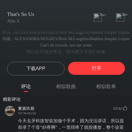
That's So Us
10w+
999+
Allie X
作词 : ALEXANDRA HUGHES/Brett McLaughlin/Mathieu Jomphe Lepine
作曲 : ALEXANDRA HUGHES/Brett McLaughlin/Mathieu Jomphe Lepine
Can't do crowds, not our scene
我们从不随波逐流，因为那不关我们的事
We get anxiety
我们总是很焦虑
打开
下载APP
That's so you, that's so me
那太像你了，也太像我了
That's so us
评论
相似歌曲
相似歌单
那就是我们的style啊
Wearing black at the beach
精彩评论
穿着酷酷的黑衣却走在沙滩上
Looking pale, feeling chic
東寅玖裕
10744
脸色苍白，却活的潇洒
2017年4月13日
That's so you, that's so me
今天去牙科拔智齿加做个手术，因为没法讲话，所以提
那太像你了，也太像我了
前录了个音“好疼啊”，一觉得疼了就按播放，整个诊室
That's so us