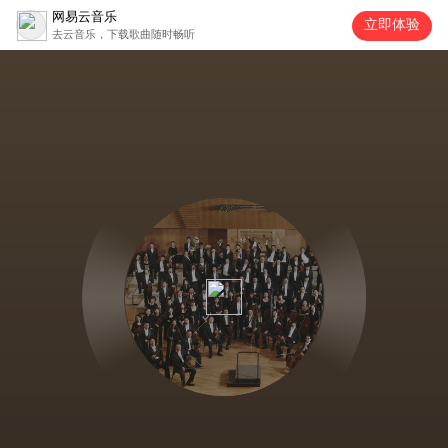
网易云音乐
立即体验
去云音乐，下载歌曲随时畅听