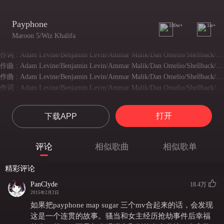
Payphone
100w+
1w+
Maroon 5/Wiz Khalifa
作词 : Adam Levine/Benjamin Levin/Ammar Malik/Dan Omelio/Shellback/Cameron Thomaz
作曲 : Adam Levine/Benjamin Levin/Ammar Malik/Dan Omelio/Shellback/Cameron Thomaz
作曲 : Adam Levine/Benjamin Levin/Ammar Malik/Dan Omelio/Shellback/Cameron Thomaz
作词 : Adam Levine/Benjamin Levin/Ammar Malik/Dan Omelio/Shellback/Cameron Thomaz
I'm at a payphone trying to call home
我在电话亭里尝试给你打电话
打开
下载APP
All of my change I spent on you
为了打给你，我花光了所有的零钱。
Where have the times gone
评论
相似歌曲
相似歌单
我们好久都没见面了。
Baby it's all wrong, where are the plans we made for two?
精彩评论
宝贝 一切都错了，我们的二人世界的计划哪去了？
Yeah, I, I know it's hard to remember
PanClyde
18.4万
2015年2月2日
是的 我知道很难去记住
The people we used to be
如果把payphone map sugar 三个mv合起来的话，会发现
曾经的我们是什么样的。
这是一个连贯的故事。骚当和女主经历抢劫事件后幸福