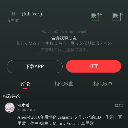
「if」 (full Ver.)
999+
230
真里歌
教えて欲しいのmy friend
告诉我嘛朋友
苦しくなる どうすれば もう一度 その笑顔に会えるの
痛苦时怎样去重拾笑颜呢
変わらない町並みを眺めながら
望着没啥改变的街景
打开
下载APP
指先でページを捲るように そーと
神的指尖轻轻翻页
遠いくの中 迷い込んだ
评论
相似歌曲
相似歌单
把我困在遥远的路途中了
私を置いて季節は巡るの
精彩评论
四季要丢下我 独自轮回吗
言葉じゃないけど
清水蛍
12
这心情并非言语
2018年7月18日
言葉にもできない
Aries社2016年发售的galgame タラレバ的ED，作词：真
也无法用言语表达
里歌，作曲/编曲：Maru，Vocal：真里歌
私 弱虫だね