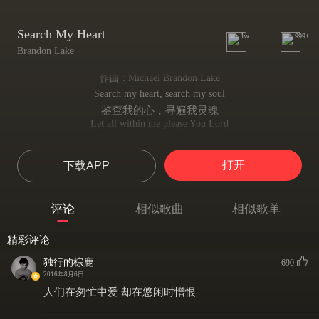
Search My Heart
1w+
999+
Brandon Lake
作曲 : Michael Brandon Lake
Search my heart, search my soul
鉴查我的心，寻遍我灵魂
Let all within me please You Lord
让我内在所有都令主你满意
Search my mind, search my life
打开
下载APP
探索我脑海，审视我一生
Let all within me glorify
让我所作一切彰显荣耀
评论
相似歌曲
相似歌单
Where could I go
我能去何处
精彩评论
Where could I flee from Your presence
在你的慈容前我能逃去何方
独行的棕鹿
690
Open my eyes to see
2016年8月6日
睁开我双眼去看
人们在匆忙中爱 却在悠闲时憎恨
Open my heart to feel Your love