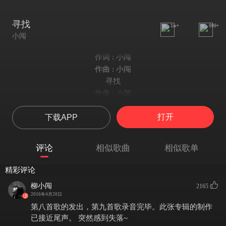
寻找
1w+
999+
小闯
作词 : 小闯
作曲 : 小闯
寻找
作曲 : 小闯
作词 : 小闯
打开
下载APP
演唱 : 小闯
→☆→☆→☆→☆→ ←★←★←★←★←
想去 最想去的地方
评论
相似歌曲
相似歌单
想做 最想做的事
那样 才能真正找到
精彩评论
快乐
柳小闯
2165
想爱 爱一个美丽的女孩
2016年4月20日
想要 她陪我一生
第八首歌的发出，第九首歌录音完毕。此张专辑的制作
寻找 一生中真正的
已接近尾声。 突然感到失落~