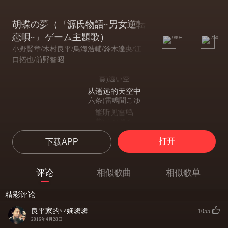
胡蝶の夢（『源氏物語~男女逆転
恋唄~』ゲーム主題歌）
999+
750
小野賢章/木村良平/鳥海浩輔/鈴木達央/江
口拓也/前野智昭
葵)遠い空
从遥远的天空中
六条)雷鳴聞こゆ
能听见雷鸣
紫)天の路を
向天的彼方
打开
下载APP
夕顔)翔け去る
簌簌飞去
月夜)しなやかな
评论
相似歌曲
相似歌单
如这优美的
頭中将)蝶のよう
精彩评论
蝴蝶一般
全員)生生世世
良平家的丷娴隳隳
1055
生生世世
2016年4月28日