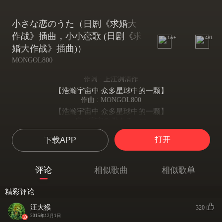
小さな恋のうた（日剧《求婚大
作战》插曲，小小恋歌 (日剧《求
1w+
481
婚大作战》插曲)）
MONGOL800
作词 : 上江洌清作
【浩瀚宇宙中 众多星球中的一颗】
作曲 : MONGOL800
【浩瀚宇宙中 众多星球中的一颗】
広い宇宙の 数ある一つ
【浩瀚宇宙中 众多星球中的一颗】
打开
下载APP
青い地球の 広い世界で
【蓝色地球上 广阔的世界里】
小さな恋の 思いは届く
评论
相似歌曲
相似歌单
【将小小的爱恋 传递到】
小さな島の あなたのもとへ
精彩评论
【小岛之上 你的身边】
あなたと出会い 時は流れる
汪大猴
320
【与你相遇后 随着时光流逝】
2015年12月1日