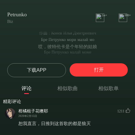
Petrunko
1w+
999+
Biz
作曲 : Конев Илья Дмитриевич
Бре Петрунко мори малай мо
哎，彼特伦卡是个年轻的姑娘
Бре Петрунко малай моме
哎，彼特伦卡是个年轻的姑娘
Се йодиме мори йобидо
打开
下载APP
我们到处走啊走啊
Се йодиме йобидоме
我们到处走啊走啊
评论
相似歌曲
相似歌单
Нийде йоро мори не найдо
哪里都没瞧见有人在跳霍拉舞
精彩评论
Нийде йоро не найдоме
哪里都没瞧见有人在跳霍拉舞
柑橘枙子花噢耶
1211
Ваше село мори дор три йо
2020年2月15日
可在这个村庄， 有三群人在跳着霍拉舞
恕我直言，日推到这首歌的都是狼灭
Ваше село дор три йора