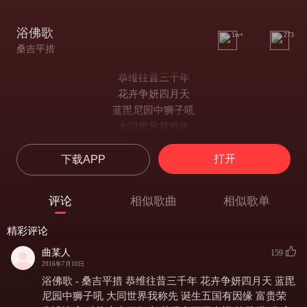
浴佛歌
1w+
273
桑吉平措
恭维往昔三千年
花卉争妍四月天
蓝毘尼园中狮子吼
大同世界我称先
诞生五国有因缘
打开
下载APP
富贵荣华谁比肩
独往山中修行去
菩提之下悟真禅
评论
相似歌曲
相似歌单
达雅塔 嗡 牟尼 牟尼 摩诃 牟尼耶 娑诃
达雅塔 嗡 牟尼 牟尼 摩诃 牟尼耶 娑诃
精彩评论
达雅塔 嗡 牟尼 牟尼 摩诃 牟尼耶 娑诃
曲某人
159
达雅塔 嗡 牟尼 牟尼 摩诃 牟尼耶 娑诃
2016年7月10日
达雅塔 嗡 牟尼 牟尼 摩诃 牟尼耶 娑诃
浴佛歌 - 桑吉平措 恭维往昔三千年 花卉争妍四月天 蓝毘
达雅塔 嗡 牟尼 牟尼 摩诃 牟尼耶 娑诃
尼园中狮子吼 大同世界我称先 诞生五国有因缘 富贵荣