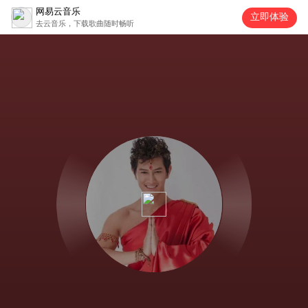
网易云音乐
立即体验
去云音乐，下载歌曲随时畅听