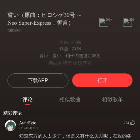
誓い（原曲：ヒロシゲ36号 ～
999+
309
Neo Super-Express，誓言）
mineko
作词 : aoma
作曲 : ZUN
曼い 曼い 硝子の隧道に降る
纯白的初雪 缓缓落在
白い、白い雪を
悠长的玻璃隧道之上
打开
下载APP
見上げていた
于是 我抬头仰望
いつかの忘れ物は
评论
相似歌曲
相似歌单
一阵琴音从久远的遗落品中传出
氷の鍵盤を弾くように
精彩评论
琴仿若为冰晶所制
朧げで
AtairEzio
274
声音朦胧如雾
2017年5月15日
確かな調べ
知道东方的人太少了，但是又有什么关系呢，在座的各