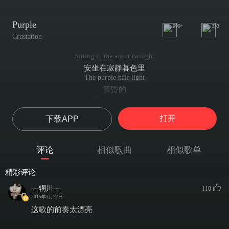
Purple
999+
333
Crustation
Sitting in the silent twilight
安坐在寂静暮色里
The purple half light
黄昏的
Of the twilight
紫色微光
打开
下载APP
Wrap the night around me
将夜幕带到我身旁
Blanket of black on my back
评论
相似歌曲
相似歌单
身披黑毯
I feel safe in the darkness
精彩评论
即便黑夜 仍旧心安
Your voice is a caress
---辋川---
110
你的声音 是爱的抚摸
2015年3月27日
Delights my senses
这歌的前奏太漂亮
那正合我意
Heightens my happiness