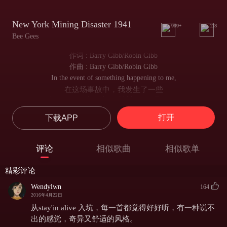
New York Mining Disaster 1941
999+
113
Bee Gees
作词 : Barry Gibb/Robin Gibb
作曲 : Barry Gibb/Robin Gibb
In the event of something happening to me,
在这场事故中，我发生了一些
there is something I would like you all to see.
希望你们所有人都能去关注的事
打开
下载APP
It's just a photograph of someone that I knew.
这只是我认识的一个人的照片
Have you seen my wife, Mr. Jones?
评论
相似歌曲
相似歌单
琼斯先生，你看见了我的妻子吗
Do you know what it's like on the outside?
精彩评论
你知道外面现在变成什么样了吗
Don't go talking too loud, you'll cause a landslide, Mr. Jones.
Wendylwn
164
不要大声说话，琼斯先生，这样会引起山崩
2016年4月22日
I keep straining my ears to hear a sound.
从stay'in alive 入坑，每一首都觉得好好听，有一种说不
我努力去听清楚那个声音
出的感觉，奇异又舒适的风格。
Maybe someone is digging underground,