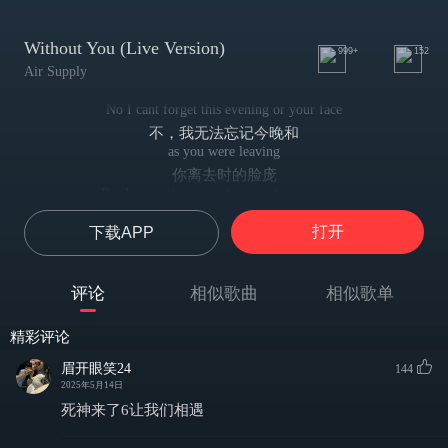
Without You (Live Version)
999+
152
Air Supply
No I cant forget this evening or your face
不，我无法忘记今晚和
as you were leaving
你离去时的脸庞
But I guess thats just the way the story goes
但我想我们的故事就这样开始了
打开
下载APP
You always smile
你总是微笑
But in your eyes your sorrow shows, yes, it shows
评论
相似歌曲
相似歌单
但在你的眼里掩饰不住忧伤，是的，是这样子
No, I cant forget tomorrow
精彩评论
我也无法忘记明天
When I think about my sorrow
眉开眼笑24
144
当我想起自己的悲伤
2025年5月14日
when I had you there, but then I let you go
死神来了6让我们相遇
我拥有你，然后我又放你走
And now it only fair that I should let you know